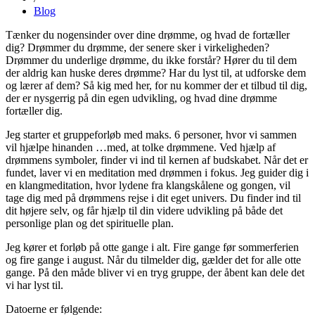
Blog
Tænker du nogensinder over dine drømme, og hvad de fortæller
dig? Drømmer du drømme, der senere sker i virkeligheden?
Drømmer du underlige drømme, du ikke forstår? Hører du til dem
der aldrig kan huske deres drømme? Har du lyst til, at udforske dem
og lærer af dem? Så kig med her, for nu kommer der et tilbud til dig,
der er nysgerrig på din egen udvikling, og hvad dine drømme
fortæller dig.
Jeg starter et gruppeforløb med maks. 6 personer, hvor vi sammen
vil hjælpe hinanden
…
med, at tolke drømmene. Ved hjælp af
drømmens symboler, finder vi ind til kernen af budskabet. Når det er
fundet, laver vi en meditation med drømmen i fokus. Jeg guider dig i
en klangmeditation, hvor lydene fra klangskålene og gongen, vil
tage dig med på drømmens rejse i dit eget univers. Du finder ind til
dit højere selv, og får hjælp til din videre udvikling på både det
personlige plan og det spirituelle plan.
Jeg kører et forløb på otte gange i alt. Fire gange før sommerferien
og fire gange i august. Når du tilmelder dig, gælder det for alle otte
gange. På den måde bliver vi en tryg gruppe, der åbent kan dele det
vi har lyst til.
Datoerne er følgende: