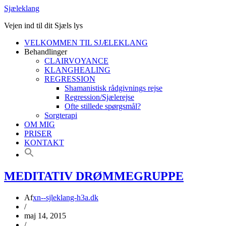
Sjæleklang
Vejen ind til dit Sjæls lys
VELKOMMEN TIL SJÆLEKLANG
Behandlinger
CLAIRVOYANCE
KLANGHEALING
REGRESSION
Shamanistisk rådgivnings rejse
Regression/Sjælerejse
Ofte stillede spørgsmål?
Sorgterapi
OM MIG
PRISER
KONTAKT
MEDITATIV DRØMMEGRUPPE
Af
xn--sjleklang-h3a.dk
/
maj 14, 2015
/