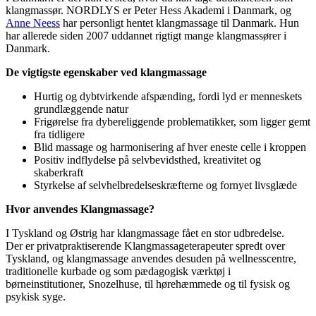
klangmassør. NORDLYS er Peter Hess Akademi i Danmark, og
Anne Neess
har personligt hentet klangmassage til Danmark. Hun
har allerede siden 2007 uddannet rigtigt mange klangmassører i
Danmark.
De vigtigste egenskaber ved klangmassage
Hurtig og dybtvirkende afspænding, fordi lyd er menneskets
grundlæggende natur
Frigørelse fra dybereliggende problematikker, som ligger gemt
fra tidligere
Blid massage og harmonisering af hver eneste celle i kroppen
Positiv indflydelse på selvbevidsthed, kreativitet og
skaberkraft
Styrkelse af selvhelbredelseskræfterne og fornyet livsglæde
Hvor anvendes Klangmassage?
I Tyskland og Østrig har klangmassage fået en stor udbredelse.
Der er privatpraktiserende Klangmassageterapeuter spredt over
Tyskland, og klangmassage anvendes desuden på wellnesscentre,
traditionelle kurbade og som pædagogisk værktøj i
børneinstitutioner, Snozelhuse, til hørehæmmede og til fysisk og
psykisk syge.