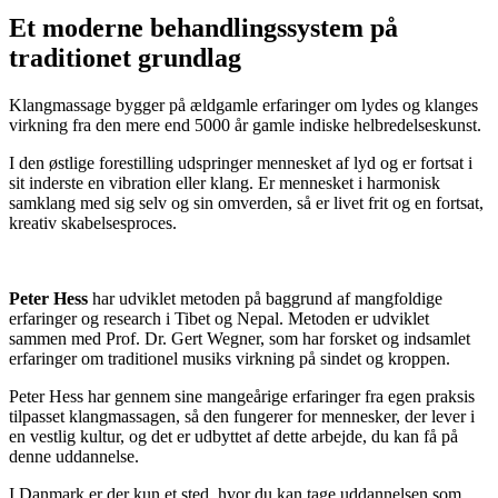
Et moderne behandlingssystem på
traditionet grundlag
Klangmassage bygger på ældgamle erfaringer om lydes og klanges
virkning fra den mere end 5000 år gamle indiske helbredelseskunst.
I den østlige forestilling udspringer mennesket af lyd og er fortsat i
sit inderste en vibration eller klang. Er mennesket i harmonisk
samklang med sig selv og sin omverden, så er livet frit og en fortsat,
kreativ skabelsesproces.
Peter Hess
har udviklet metoden på baggrund af mangfoldige
erfaringer og research i Tibet og Nepal. Metoden er udviklet
sammen med Prof. Dr. Gert Wegner, som har forsket og indsamlet
erfaringer om traditionel musiks virkning på sindet og kroppen.
Peter Hess har gennem sine mangeårige erfaringer fra egen praksis
tilpasset klangmassagen, så den fungerer for mennesker, der lever i
en vestlig kultur, og det er udbyttet af dette arbejde, du kan få på
denne uddannelse.
I Danmark er der kun et sted, hvor du kan tage uddannelsen som