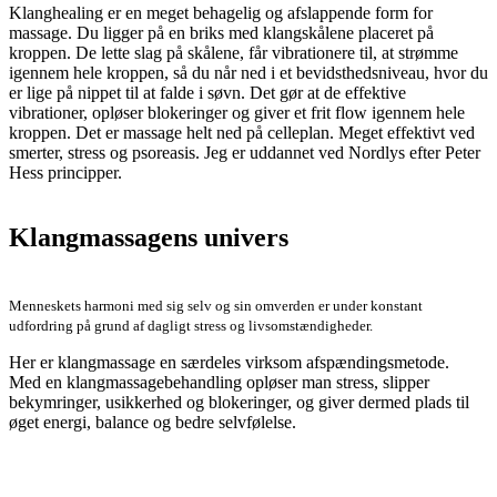
Klanghealing er en meget behagelig og afslappende form for
massage. Du ligger på en briks med klangskålene placeret på
kroppen. De lette slag på skålene, får vibrationere til, at strømme
igennem hele kroppen, så du når ned i et bevidsthedsniveau, hvor du
er lige på nippet til at falde i søvn. Det gør at de effektive
vibrationer, opløser blokeringer og giver et frit flow igennem hele
kroppen. Det er massage helt ned på celleplan. Meget effektivt ved
smerter, stress og psoreasis. Jeg er uddannet ved Nordlys efter Peter
Hess principper.
Klangmassagens univers
Menneskets harmoni med sig selv og sin omverden er under konstant
udfordring på grund af dagligt stress og livsomstændigheder.
Her er klangmassage en særdeles virksom afspændingsmetode.
Med en klangmassagebehandling opløser man stress, slipper
bekymringer, usikkerhed og blokeringer, og giver dermed plads til
øget energi, balance og bedre selvfølelse.