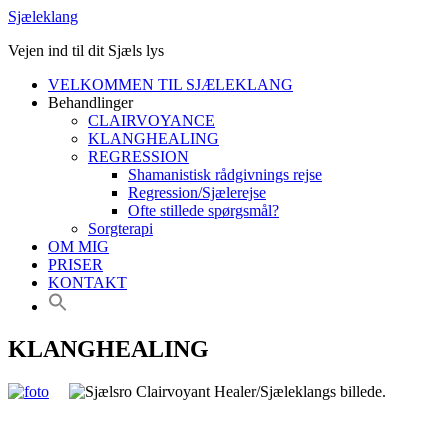
Sjæleklang
Vejen ind til dit Sjæls lys
VELKOMMEN TIL SJÆLEKLANG
Behandlinger
CLAIRVOYANCE
KLANGHEALING
REGRESSION
Shamanistisk rådgivnings rejse
Regression/Sjælerejse
Ofte stillede spørgsmål?
Sorgterapi
OM MIG
PRISER
KONTAKT
KLANGHEALING