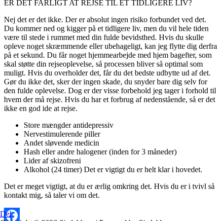
ER DET FARLIGT AT REJSE TIL ET TIDLIGERE LIV?
Nej det er det ikke. Der er absolut ingen risiko forbundet ved det.
Du kommer ned og kigger på et tidligere liv, men du vil hele tiden
være til stede i rummet med din fulde bevidsthed. Hvis du skulle
opleve noget skræmmende eller ubehageligt, kan jeg flytte dig derfra
på et sekund. Du får noget hjemmearbejde med hjem bagefter, som
skal støtte din rejseoplevelse, så processen bliver så optimal som
muligt. Hvis du overholder det, får du det bedste udbytte ud af det.
Gør du ikke det, sker der ingen skade, du snyder bare dig selv for
den fulde oplevelse. Dog er der visse forbehold jeg tager i forhold til
hvem der må rejse. Hvis du har et forbrug af nedenstående, så er det
ikke en god ide at rejse.
Store mængder antidepressiv
Nervestimulerende piller
Andet sløvende medicin
Hash eller andre halogener (inden for 3 måneder)
Lider af skizofreni
Alkohol (24 timer) Det er vigtigt du er helt klar i hovedet.
Det er meget vigtigt, at du er ærlig omkring det. Hvis du er i tvivl så
kontakt mig, så taler vi om det.
Del