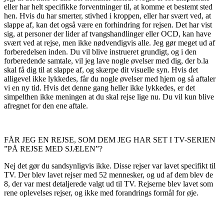
eller har helt specifikke forventninger til, at komme et bestemt sted
hen. Hvis du har smerter, stivhed i kroppen, eller har svært ved, at
slappe af, kan det også være en forhindring for rejsen. Det har vist
sig, at personer der lider af tvangshandlinger eller OCD, kan have
svært ved at rejse, men ikke nødvendigvis alle. Jeg gør meget ud af
forberedelsen inden. Du vil blive instrueret grundigt, og i den
forberedende samtale, vil jeg lave nogle øvelser med dig, der b.la
skal få dig til at slappe af, og skærpe dit visuelle syn. Hvis det
alligevel ikke lykkedes, får du nogle øvelser med hjem og så aftaler
vi en ny tid. Hvis det denne gang heller ikke lykkedes, er det
simpelthen ikke meningen at du skal rejse lige nu. Du vil kun blive
afregnet for den ene aftale.
FÅR JEG EN REJSE, SOM DEM JEG HAR SET I TV-SERIEN
”PÅ REJSE MED SJÆLEN”?
Nej det gør du sandsynligvis ikke. Disse rejser var lavet specifikt til
TV. Der blev lavet rejser med 52 mennesker, og ud af dem blev de
8, der var mest detaljerede valgt ud til TV. Rejserne blev lavet som
rene oplevelses rejser, og ikke med forandrings formål for øje.