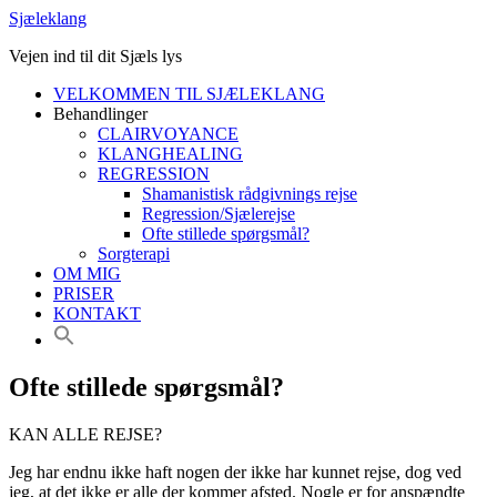
Sjæleklang
Vejen ind til dit Sjæls lys
VELKOMMEN TIL SJÆLEKLANG
Behandlinger
CLAIRVOYANCE
KLANGHEALING
REGRESSION
Shamanistisk rådgivnings rejse
Regression/Sjælerejse
Ofte stillede spørgsmål?
Sorgterapi
OM MIG
PRISER
KONTAKT
Ofte stillede spørgsmål?
KAN ALLE REJSE?
Jeg har endnu ikke haft nogen der ikke har kunnet rejse, dog ved
jeg, at det ikke er alle der kommer afsted. Nogle er for anspændte